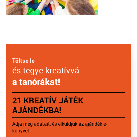
Töltse le
és tegye kreatívvá
a tanórákat!
21 KREATÍV JÁTÉK
AJÁNDÉKBA!
Adja meg adatait, és elküldjük az ajándék e-
könyvet!