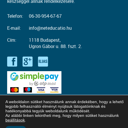
készséggel állnak rendelkezésére.
Telefon:
06-30-954-67-67
E-mail:
info@neteducatio.hu
Cím:
1118 Budapest,
Ugron Gábor u. 88. fszt. 2.
A weboldalon sütiket használunk annak érdekében, hogy a lehető
legjobb felhasználói élményt nyújtsuk látogatóinknak és
hatékonyabbá tegyük weboldalunk működését.
Az alábbi linken tekintheti meg, hogy milyen sütiket használunk
© Copyright 2016 - 2026. Neteducatio. Minden jog fenntartva!
beállítások
.
Honlaptervezés: Kreatív Vonalak