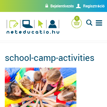
Bejelentkezés
Regisztráció
w
U
0
L
school-camp-activities