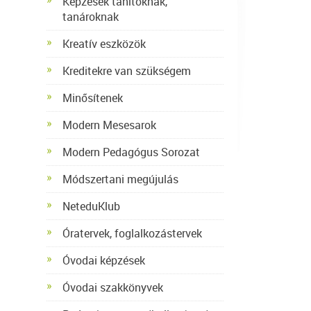
Képzések tanítóknak,
tanároknak
Kreatív eszközök
Kreditekre van szükségem
Minősítenek
Modern Mesesarok
Modern Pedagógus Sorozat
Módszertani megújulás
NeteduKlub
Óratervek, foglalkozástervek
Óvodai képzések
Óvodai szakkönyvek