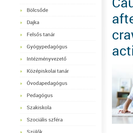
Cau
Bölcsőde
aft
Dajka
cra
Felsős tanár
act
Gyógypedagógus
Intézményvezető
Középiskolai tanár
Óvodapedagógus
Pedagógus
Szakiskola
Szociális szféra
Szülők