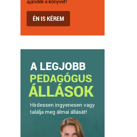
ajándék e-könyvet!
ÉN IS KÉREM