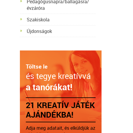
Pedagógusnapra/ballagásra/
évzáróra
Szakiskola
Újdonságok
Töltse le
és tegye kreatívvá
a tanórákat!
21 KREATÍV JÁTÉK
AJÁNDÉKBA!
Adja meg adatait, és elküldjük az