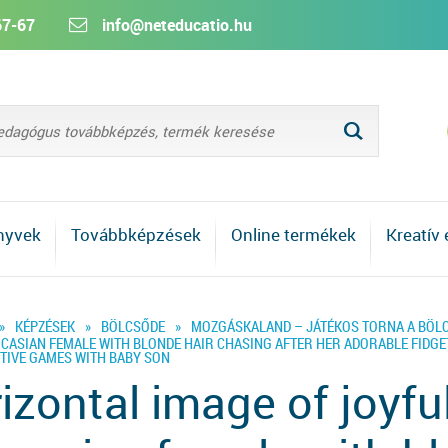
67-67
info@neteducatio.hu
L
nyvek
Továbbképzések
Online termékek
Kreatív
»
KÉPZÉSEK
»
BÖLCSŐDE
»
MOZGÁSKALAND – JÁTÉKOS TORNA A BÖL
CASIAN FEMALE WITH BLONDE HAIR CHASING AFTER HER ADORABLE FIDGE
TIVE GAMES WITH BABY SON
izontal image of joyfu