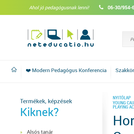
Ahol jó pedagógusnak lenni!
06-30/954-
❤️ Modern Pedagógus Konferencia
Szakkö
NYITÓLAP
Termékek, képzések
YOUNG CAU
PLAYING AC
Kiknek?
Hor
Alsós tanár