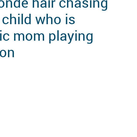
onde hair chasing
 child who is
tic mom playing
son