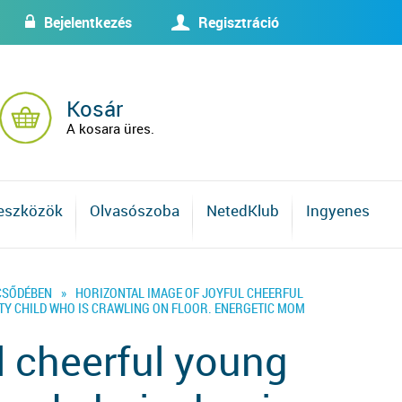
Bejelentkezés
Regisztráció
w
U
Kosár
A kosara üres.
 eszközök
Olvasószoba
NetedKlub
Ingyenes
CSŐDÉBEN
»
HORIZONTAL IMAGE OF JOYFUL CHEERFUL
TY CHILD WHO IS CRAWLING ON FLOOR. ENERGETIC MOM
l cheerful young