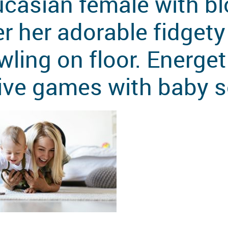
casian female with bl
er her adorable fidgety
wling on floor. Energe
ive games with baby 