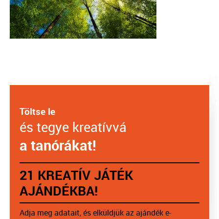
Töltse le
és tegye kreatívvá
a tanórákat!
21 KREATÍV JÁTÉK
AJÁNDÉKBA!
Adja meg adatait, és elküldjük az ajándék e-