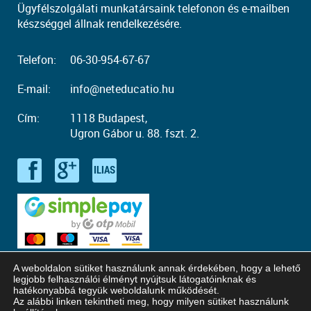
Ügyfélszolgálati munkatársaink telefonon és e-mailben
készséggel állnak rendelkezésére.
Telefon:
06-30-954-67-67
E-mail:
info@neteducatio.hu
Cím:
1118 Budapest,
Ugron Gábor u. 88. fszt. 2.
A weboldalon sütiket használunk annak érdekében, hogy a lehető
legjobb felhasználói élményt nyújtsuk látogatóinknak és
hatékonyabbá tegyük weboldalunk működését.
Az alábbi linken tekintheti meg, hogy milyen sütiket használunk
© Copyright 2016 - 2026. Neteducatio. Minden jog fenntartva!