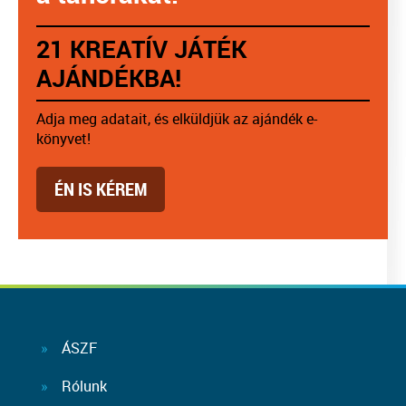
21 KREATÍV JÁTÉK
AJÁNDÉKBA!
Adja meg adatait, és elküldjük az ajándék e-
könyvet!
ÉN IS KÉREM
ÁSZF
Rólunk