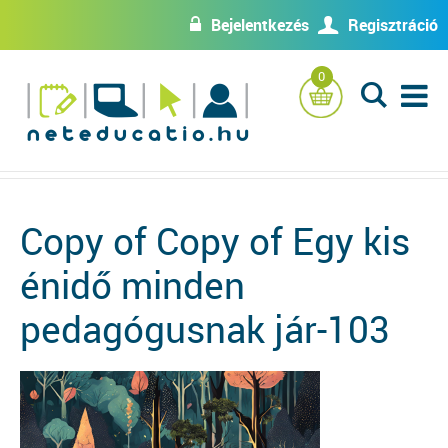
Bejelentkezés
Regisztráció
w
U
0
L
Copy of Copy of Egy kis
énidő minden
pedagógusnak jár-103