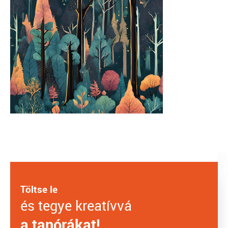
Töltse le
és tegye kreatívvá
a tanórákat!