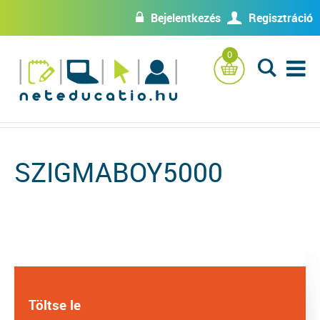
Bejelentkezés
Regisztráció
w
U
0
L
SZIGMABOY5000
Töltse le