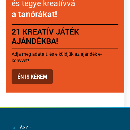
és tegye kreatívvá
a tanórákat!
21 KREATÍV JÁTÉK
AJÁNDÉKBA!
Adja meg adatait, és elküldjük az ajándék e-
könyvet!
ÉN IS KÉREM
ÁSZF