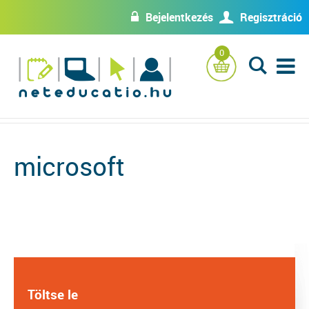
Bejelentkezés
Regisztráció
w
U
0
L
microsoft
Töltse le