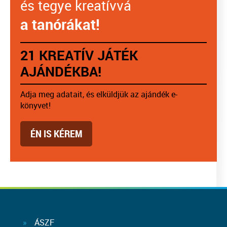
és tegye kreatívvá
a tanórákat!
21 KREATÍV JÁTÉK
AJÁNDÉKBA!
Adja meg adatait, és elküldjük az ajándék e-
könyvet!
ÉN IS KÉREM
ÁSZF