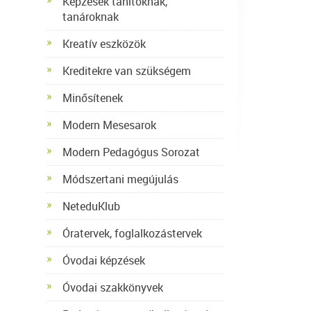
Képzések tanítóknak,
tanároknak
Kreatív eszközök
Kreditekre van szükségem
Minősítenek
Modern Mesesarok
Modern Pedagógus Sorozat
Módszertani megújulás
NeteduKlub
Óratervek, foglalkozástervek
Óvodai képzések
Óvodai szakkönyvek