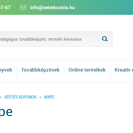
67-67
info@neteducatio.hu
L
nyvek
Továbbképzések
Online termékek
Kreatív
»
KÉPZÉS KUPONOK
»
MAPE
pe