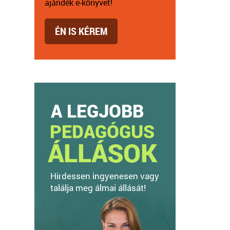
ajándék e-könyvet!
ÉN IS KÉREM