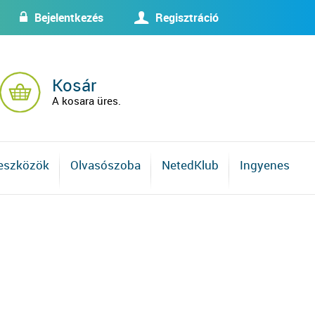
Bejelentkezés
Regisztráció
w
U
Kosár
A kosara üres.
 eszközök
Olvasószoba
NetedKlub
Ingyenes