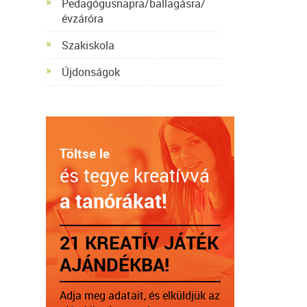
Pedagógusnapra/ballagásra/
évzáróra
Szakiskola
Újdonságok
Töltse le
és tegye kreatívvá
a tanórákat!
21 KREATÍV JÁTÉK
AJÁNDÉKBA!
Adja meg adatait, és elküldjük az