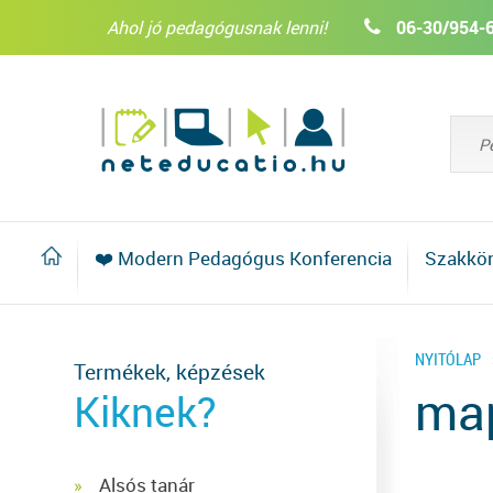
Ahol jó pedagógusnak lenni!
06-30/954-
❤️ Modern Pedagógus Konferencia
Szakkö
NYITÓLAP
Termékek, képzések
ma
Kiknek?
Alsós tanár