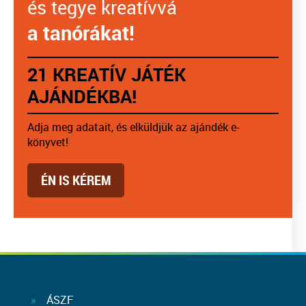
és tegye kreatívvá
a tanórákat!
21 KREATÍV JÁTÉK
AJÁNDÉKBA!
Adja meg adatait, és elküldjük az ajándék e-
könyvet!
ÉN IS KÉREM
ÁSZF