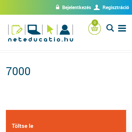
Bejelentkezés
Regisztráció
w
U
0
L
7000
Töltse le