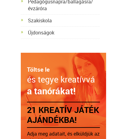
Pedagógusnapra/ballagásra/
évzáróra
Szakiskola
Újdonságok
Töltse le
és tegye kreatívvá
a tanórákat!
21 KREATÍV JÁTÉK
AJÁNDÉKBA!
Adja meg adatait, és elküldjük az