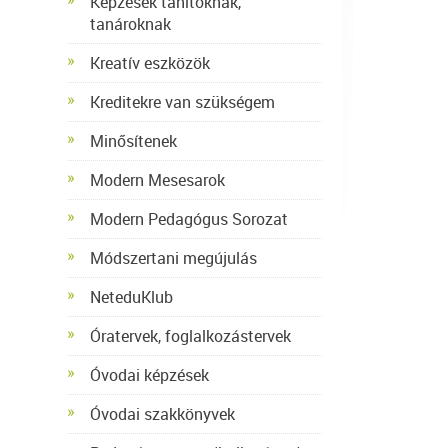
Képzések tanítóknak,
tanároknak
Kreatív eszközök
Kreditekre van szükségem
Minősítenek
Modern Mesesarok
Modern Pedagógus Sorozat
Módszertani megújulás
NeteduKlub
Óratervek, foglalkozástervek
Óvodai képzések
Óvodai szakkönyvek