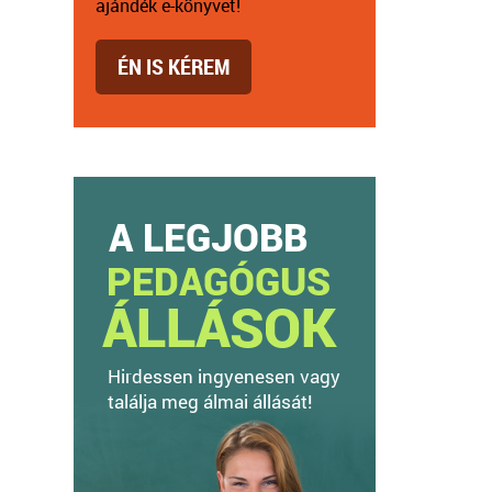
ajándék e-könyvet!
ÉN IS KÉREM