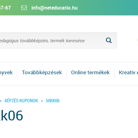
67-67
info@neteducatio.hu
L
nyvek
Továbbképzések
Online termékek
Kreatív
»
KÉPZÉS KUPONOK
»
50KK06
kk06