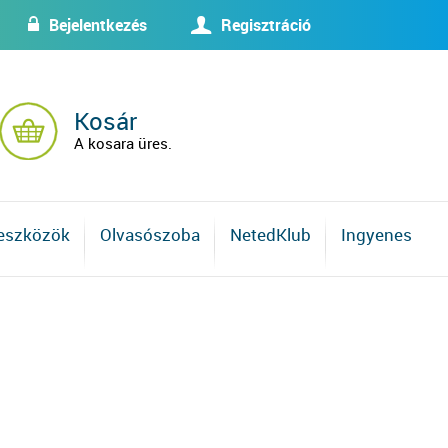
Bejelentkezés
Regisztráció
w
U
Kosár
A kosara üres.
 eszközök
Olvasószoba
NetedKlub
Ingyenes