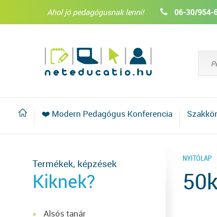
Ahol jó pedagógusnak lenni!
06-30/954-
❤️ Modern Pedagógus Konferencia
Szakkö
NYITÓLAP
Termékek, képzések
50
Kiknek?
Alsós tanár