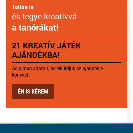
Töltse le
és tegye kreatívvá
a tanórákat!
21 KREATÍV JÁTÉK
AJÁNDÉKBA!
Adja meg adatait, és elküldjük az ajándék e-
könyvet!
ÉN IS KÉREM