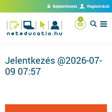
Bejelentkezés
Regisztráció
w
U
0
L
Jelentkezés @2026-07-
09 07:57