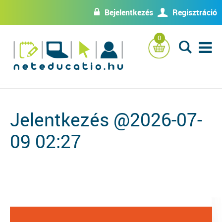
Bejelentkezés
Regisztráció
w
U
0
L
Jelentkezés @2026-07-
09 02:27