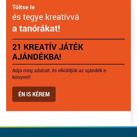
Töltse le
és tegye kreatívvá
a tanórákat!
21 KREATÍV JÁTÉK
AJÁNDÉKBA!
Adja meg adatait, és elküldjük az ajándék e-
könyvet!
ÉN IS KÉREM