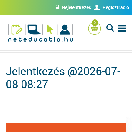
Bejelentkezés
Regisztráció
w
U
0
L
Jelentkezés @2026-07-
08 08:27