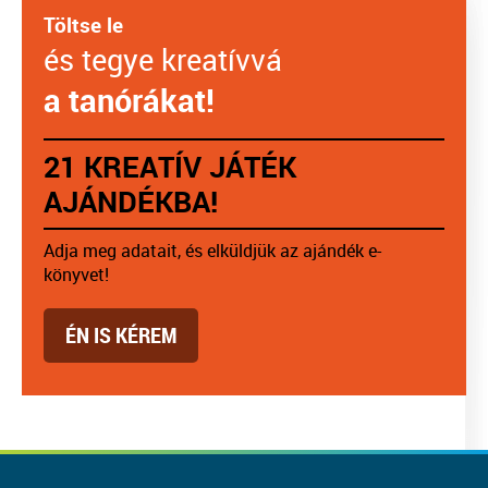
Töltse le
és tegye kreatívvá
a tanórákat!
21 KREATÍV JÁTÉK
AJÁNDÉKBA!
Adja meg adatait, és elküldjük az ajándék e-
könyvet!
ÉN IS KÉREM