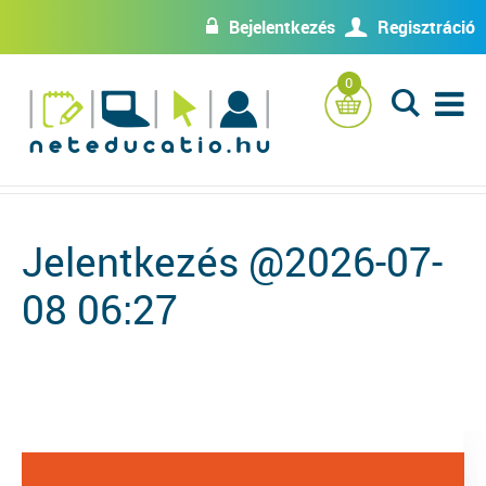
Bejelentkezés
Regisztráció
w
U
0
L
Jelentkezés @2026-07-
08 06:27