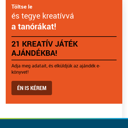
Töltse le
és tegye kreatívvá
a tanórákat!
21 KREATÍV JÁTÉK
AJÁNDÉKBA!
Adja meg adatait, és elküldjük az ajándék e-
könyvet!
ÉN IS KÉREM