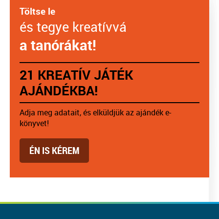
Töltse le
és tegye kreatívvá
a tanórákat!
21 KREATÍV JÁTÉK
AJÁNDÉKBA!
Adja meg adatait, és elküldjük az ajándék e-
könyvet!
ÉN IS KÉREM