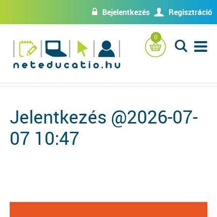
Bejelentkezés
Regisztráció
w
U
0
L
Jelentkezés @2026-07-
07 10:47