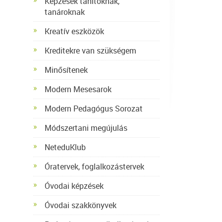
Képzések tanítóknak,
tanároknak
Kreatív eszközök
Kreditekre van szükségem
Minősítenek
Modern Mesesarok
Modern Pedagógus Sorozat
Módszertani megújulás
NeteduKlub
Óratervek, foglalkozástervek
Óvodai képzések
Óvodai szakkönyvek