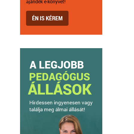
ajándék e-könyvet!
ÉN IS KÉREM