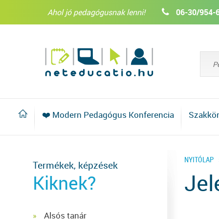
Ahol jó pedagógusnak lenni!
06-30/954-
❤️ Modern Pedagógus Konferencia
Szakkö
NYITÓLAP
Termékek, képzések
Jel
Kiknek?
Alsós tanár