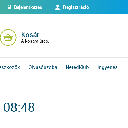
Bejelentkezés
Regisztráció
w
U
Kosár
A kosara üres.
 eszközök
Olvasószoba
NetedKlub
Ingyenes
 08:48