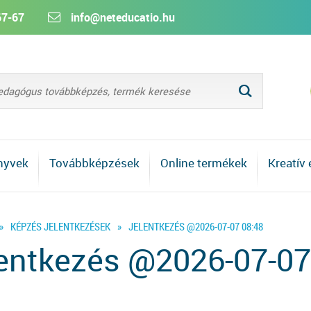
67-67
info@neteducatio.hu
L
nyvek
Továbbképzések
Online termékek
Kreatív
»
KÉPZÉS JELENTKEZÉSEK
»
JELENTKEZÉS @2026-07-07 08:48
entkezés @2026-07-07