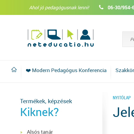
Ahol jó pedagógusnak lenni!
06-30/954-
❤️ Modern Pedagógus Konferencia
Szakkö
NYITÓLAP
Termékek, képzések
Jel
Kiknek?
Alsós tanár