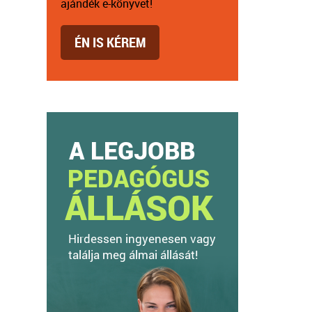
ajándék e-könyvet!
ÉN IS KÉREM