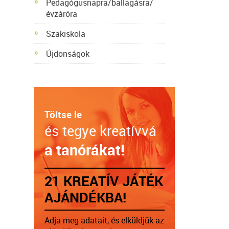
Pedagógusnapra/ballagásra/
évzáróra
Szakiskola
Újdonságok
Töltse le
és tegye kreatívvá
a tanórákat!
21 KREATÍV JÁTÉK
AJÁNDÉKBA!
Adja meg adatait, és elküldjük az