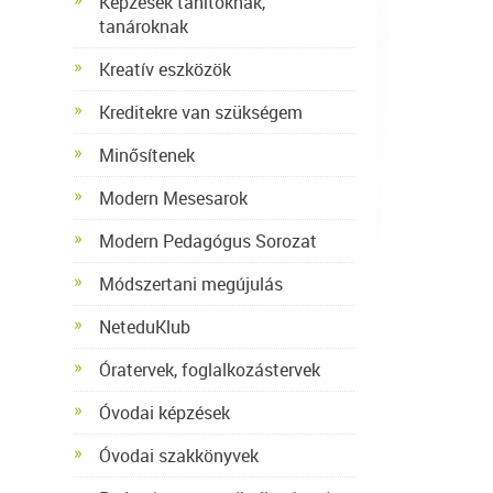
Képzések tanítóknak,
tanároknak
Kreatív eszközök
Kreditekre van szükségem
Minősítenek
Modern Mesesarok
Modern Pedagógus Sorozat
Módszertani megújulás
NeteduKlub
Óratervek, foglalkozástervek
Óvodai képzések
Óvodai szakkönyvek