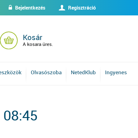
Bejelentkezés
Regisztráció
w
U
Kosár
A kosara üres.
 eszközök
Olvasószoba
NetedKlub
Ingyenes
 08:45