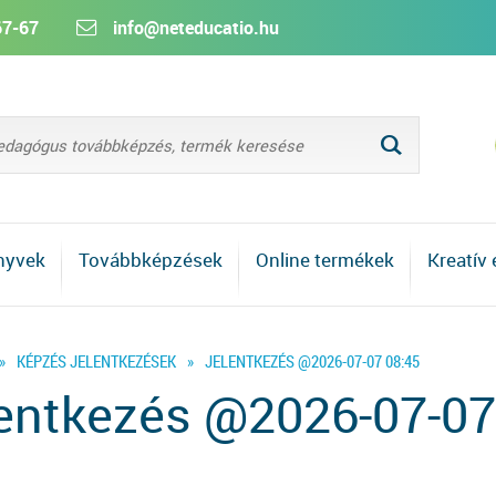
67-67
info@neteducatio.hu
L
nyvek
Továbbképzések
Online termékek
Kreatív
»
KÉPZÉS JELENTKEZÉSEK
»
JELENTKEZÉS @2026-07-07 08:45
entkezés @2026-07-07