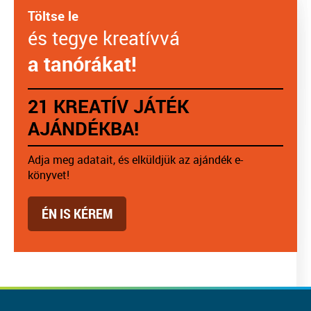
Töltse le
és tegye kreatívvá
a tanórákat!
21 KREATÍV JÁTÉK
AJÁNDÉKBA!
Adja meg adatait, és elküldjük az ajándék e-
könyvet!
ÉN IS KÉREM