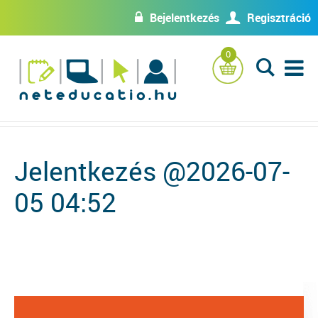
Bejelentkezés
Regisztráció
w
U
0
L
Jelentkezés @2026-07-
05 04:52