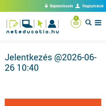
Bejelentkezés
Regisztráció
w
U
0
L
Jelentkezés @2026-06-
26 10:40