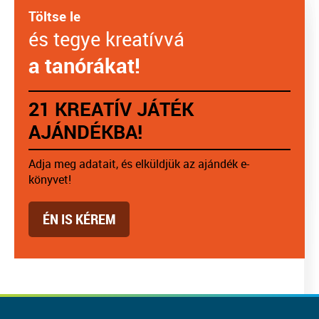
Töltse le
és tegye kreatívvá
a tanórákat!
21 KREATÍV JÁTÉK
AJÁNDÉKBA!
Adja meg adatait, és elküldjük az ajándék e-
könyvet!
ÉN IS KÉREM