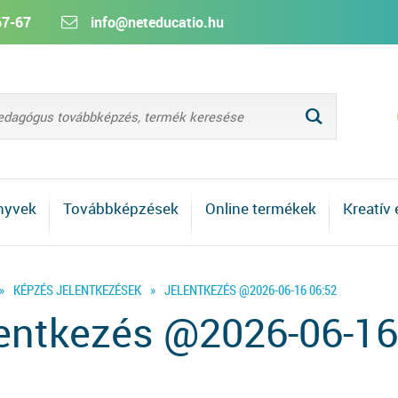
67-67
info@neteducatio.hu
L
nyvek
Továbbképzések
Online termékek
Kreatív
»
KÉPZÉS JELENTKEZÉSEK
»
JELENTKEZÉS @2026-06-16 06:52
entkezés @2026-06-16