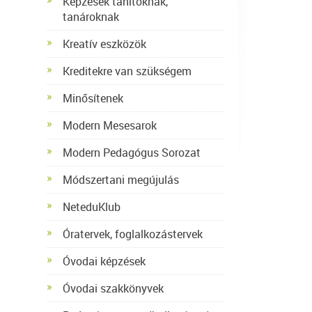
Képzések tanítóknak,
tanároknak
Kreatív eszközök
Kreditekre van szükségem
Minősítenek
Modern Mesesarok
Modern Pedagógus Sorozat
Módszertani megújulás
NeteduKlub
Óratervek, foglalkozástervek
Óvodai képzések
Óvodai szakkönyvek