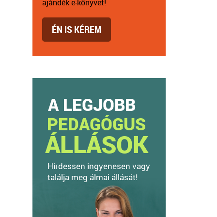
ajándék e-könyvet!
ÉN IS KÉREM