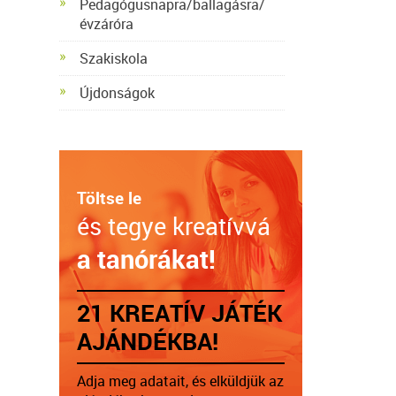
Pedagógusnapra/ballagásra/
évzáróra
Szakiskola
Újdonságok
Töltse le
és tegye kreatívvá
a tanórákat!
21 KREATÍV JÁTÉK
AJÁNDÉKBA!
Adja meg adatait, és elküldjük az