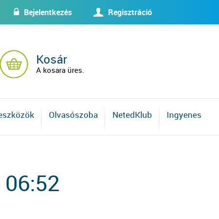
Bejelentkezés
Regisztráció
w
U
Kosár
A kosara üres.
 eszközök
Olvasószoba
NetedKlub
Ingyenes
 06:52