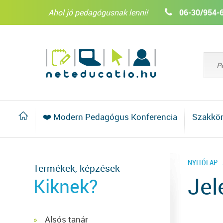
Ahol jó pedagógusnak lenni!
06-30/954-
❤️ Modern Pedagógus Konferencia
Szakkö
NYITÓLAP
Termékek, képzések
Jel
Kiknek?
Alsós tanár