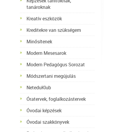
Képzések tanítóknak,
tanároknak
Kreatív eszközök
Kreditekre van szükségem
Minősítenek
Modern Mesesarok
Modern Pedagógus Sorozat
Módszertani megújulás
NeteduKlub
Óratervek, foglalkozástervek
Óvodai képzések
Óvodai szakkönyvek