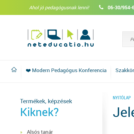
Ahol jó pedagógusnak lenni!
06-30/954-
❤️ Modern Pedagógus Konferencia
Szakkö
NYITÓLAP
Termékek, képzések
Jel
Kiknek?
Alsós tanár