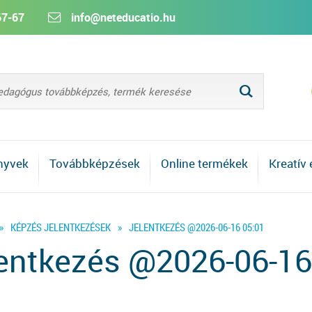
67-67
info@neteducatio.hu
L
nyvek
Továbbképzések
Online termékek
Kreatív
»
KÉPZÉS JELENTKEZÉSEK
»
JELENTKEZÉS @2026-06-16 05:01
entkezés @2026-06-16