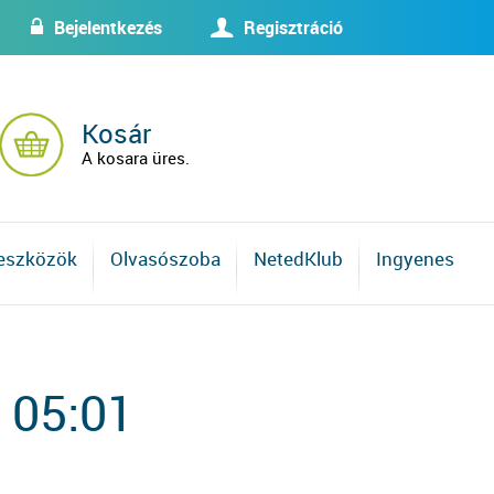
Bejelentkezés
Regisztráció
w
U
Kosár
A kosara üres.
 eszközök
Olvasószoba
NetedKlub
Ingyenes
 05:01