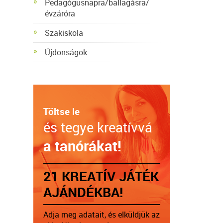
Pedagógusnapra/ballagásra/
évzáróra
Szakiskola
Újdonságok
Töltse le
és tegye kreatívvá
a tanórákat!
21 KREATÍV JÁTÉK
AJÁNDÉKBA!
Adja meg adatait, és elküldjük az