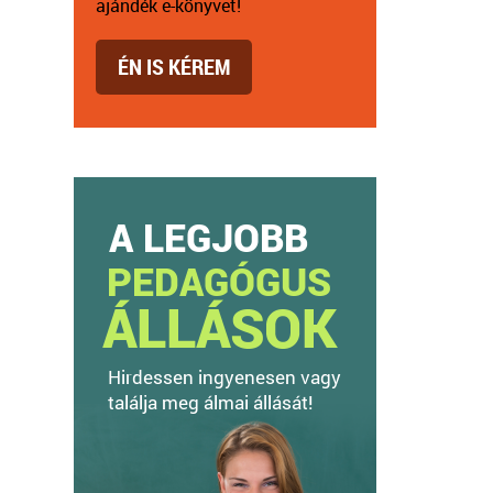
ajándék e-könyvet!
ÉN IS KÉREM