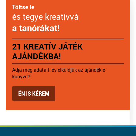
Töltse le
és tegye kreatívvá
a tanórákat!
21 KREATÍV JÁTÉK
AJÁNDÉKBA!
Adja meg adatait, és elküldjük az ajándék e-
könyvet!
ÉN IS KÉREM