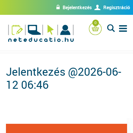
Bejelentkezés
Regisztráció
w
U
0
L
Jelentkezés @2026-06-
12 06:46