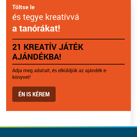
Töltse le
és tegye kreatívvá
a tanórákat!
21 KREATÍV JÁTÉK
AJÁNDÉKBA!
Adja meg adatait, és elküldjük az ajándék e-
könyvet!
ÉN IS KÉREM