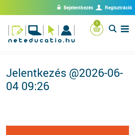
Bejelentkezés
Regisztráció
w
U
0
L
Jelentkezés @2026-06-
04 09:26