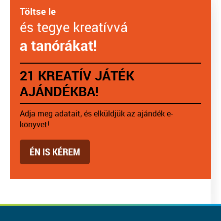
Töltse le
és tegye kreatívvá
a tanórákat!
21 KREATÍV JÁTÉK
AJÁNDÉKBA!
Adja meg adatait, és elküldjük az ajándék e-
könyvet!
ÉN IS KÉREM