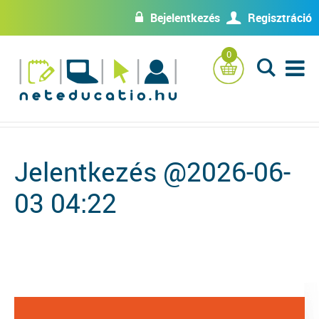
Bejelentkezés
Regisztráció
w
U
0
L
Jelentkezés @2026-06-
03 04:22