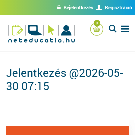
Bejelentkezés
Regisztráció
w
U
0
L
Jelentkezés @2026-05-
30 07:15