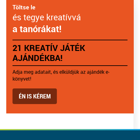
Töltse le
és tegye kreatívvá
a tanórákat!
21 KREATÍV JÁTÉK
AJÁNDÉKBA!
Adja meg adatait, és elküldjük az ajándék e-
könyvet!
ÉN IS KÉREM