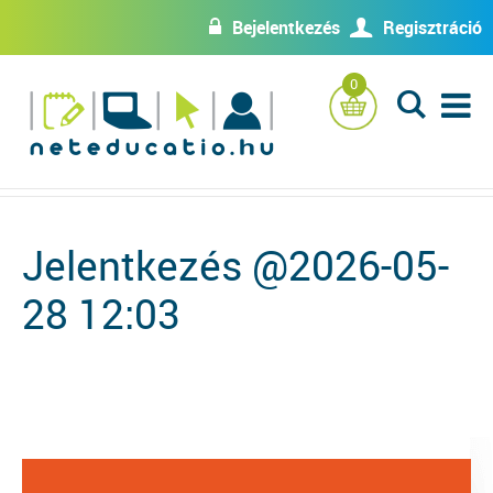
Bejelentkezés
Regisztráció
w
U
0
L
Jelentkezés @2026-05-
28 12:03