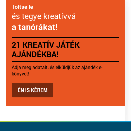
Töltse le
és tegye kreatívvá
a tanórákat!
21 KREATÍV JÁTÉK
AJÁNDÉKBA!
Adja meg adatait, és elküldjük az ajándék e-
könyvet!
ÉN IS KÉREM