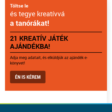
Töltse le
és tegye kreatívvá
a tanórákat!
21 KREATÍV JÁTÉK
AJÁNDÉKBA!
Adja meg adatait, és elküldjük az ajándék e-
könyvet!
ÉN IS KÉREM