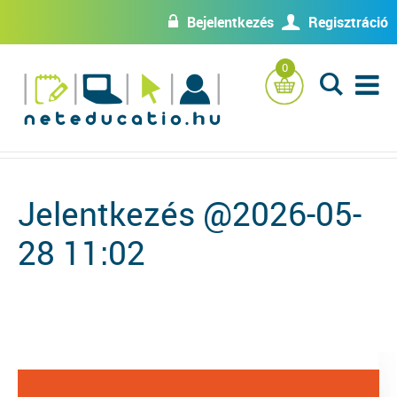
Bejelentkezés
Regisztráció
w
U
0
L
Jelentkezés @2026-05-
28 11:02