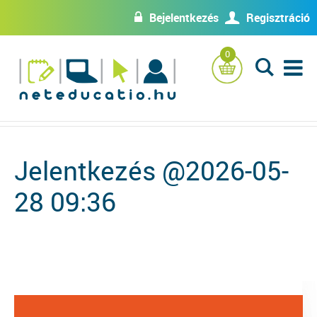
Bejelentkezés
Regisztráció
w
U
0
L
Jelentkezés @2026-05-
28 09:36