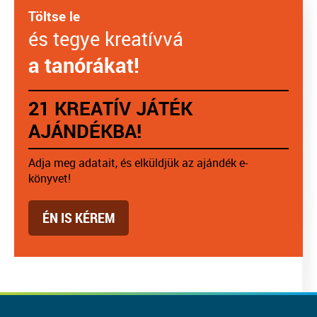
Töltse le
és tegye kreatívvá
a tanórákat!
21 KREATÍV JÁTÉK
AJÁNDÉKBA!
Adja meg adatait, és elküldjük az ajándék e-
könyvet!
ÉN IS KÉREM