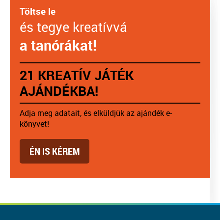
Töltse le
és tegye kreatívvá
a tanórákat!
21 KREATÍV JÁTÉK
AJÁNDÉKBA!
Adja meg adatait, és elküldjük az ajándék e-
könyvet!
ÉN IS KÉREM