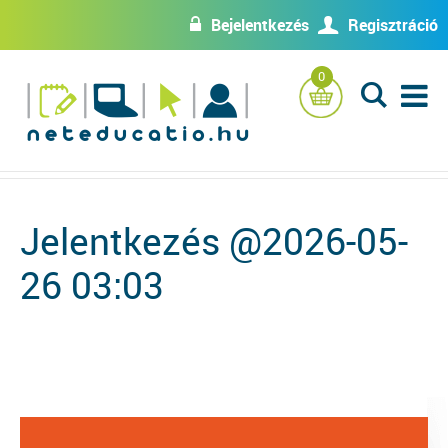
Bejelentkezés
Regisztráció
w
U
0
L
Jelentkezés @2026-05-
26 03:03