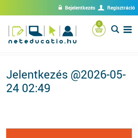
Bejelentkezés
Regisztráció
w
U
0
L
Jelentkezés @2026-05-
24 02:49