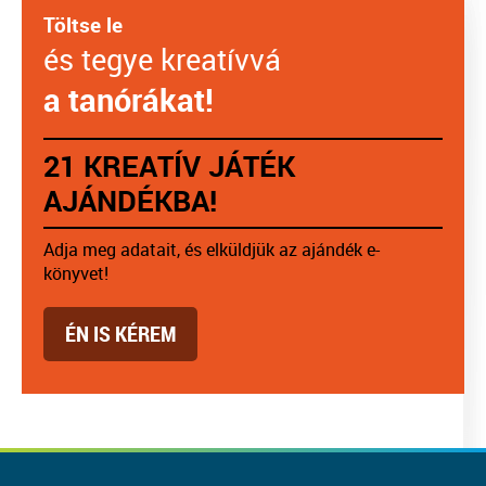
Töltse le
és tegye kreatívvá
a tanórákat!
21 KREATÍV JÁTÉK
AJÁNDÉKBA!
Adja meg adatait, és elküldjük az ajándék e-
könyvet!
ÉN IS KÉREM