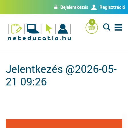
Bejelentkezés
Regisztráció
w
U
0
L
Jelentkezés @2026-05-
21 09:26