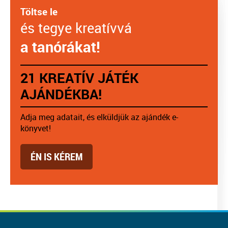
Töltse le
és tegye kreatívvá
a tanórákat!
21 KREATÍV JÁTÉK
AJÁNDÉKBA!
Adja meg adatait, és elküldjük az ajándék e-
könyvet!
ÉN IS KÉREM