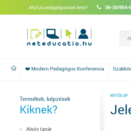
Ahol jó pedagógusnak lenni!
06-30/954-
❤️ Modern Pedagógus Konferencia
Szakkö
NYITÓLAP
Termékek, képzések
Jel
Kiknek?
Alsós tanár