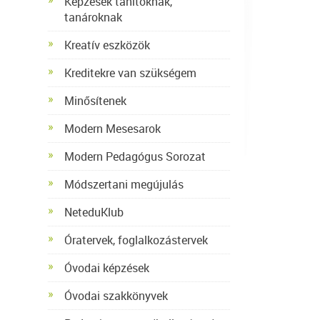
Képzések tanítóknak,
tanároknak
Kreatív eszközök
Kreditekre van szükségem
Minősítenek
Modern Mesesarok
Modern Pedagógus Sorozat
Módszertani megújulás
NeteduKlub
Óratervek, foglalkozástervek
Óvodai képzések
Óvodai szakkönyvek