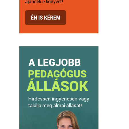
ajándék e-könyvet!
ÉN IS KÉREM