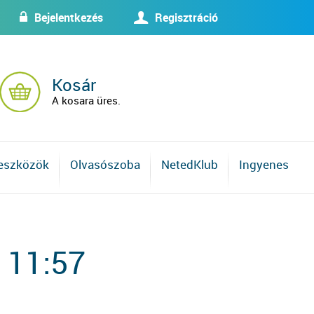
Bejelentkezés
Regisztráció
w
U
Kosár
A kosara üres.
 eszközök
Olvasószoba
NetedKlub
Ingyenes
 11:57