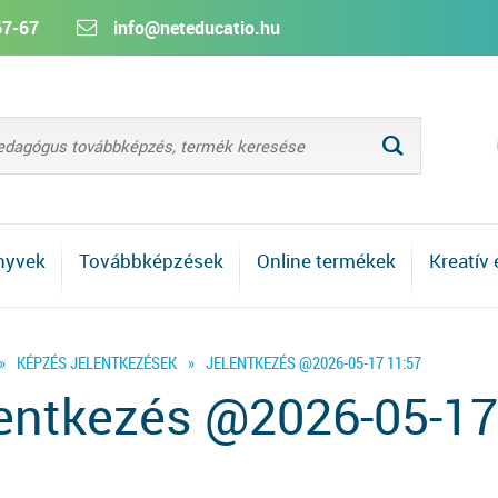
67-67
info@neteducatio.hu
L
nyvek
Továbbképzések
Online termékek
Kreatív
»
KÉPZÉS JELENTKEZÉSEK
»
JELENTKEZÉS @2026-05-17 11:57
entkezés @2026-05-17