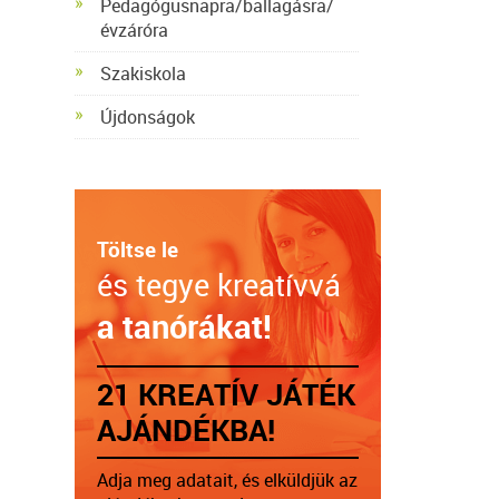
Pedagógusnapra/ballagásra/
évzáróra
Szakiskola
Újdonságok
Töltse le
és tegye kreatívvá
a tanórákat!
21 KREATÍV JÁTÉK
AJÁNDÉKBA!
Adja meg adatait, és elküldjük az