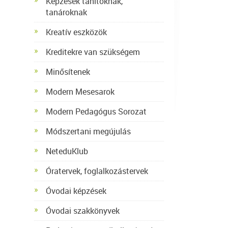
Képzések tanítóknak,
tanároknak
Kreatív eszközök
Kreditekre van szükségem
Minősítenek
Modern Mesesarok
Modern Pedagógus Sorozat
Módszertani megújulás
NeteduKlub
Óratervek, foglalkozástervek
Óvodai képzések
Óvodai szakkönyvek