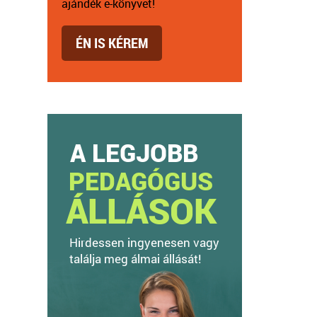
ajándék e-könyvet!
ÉN IS KÉREM