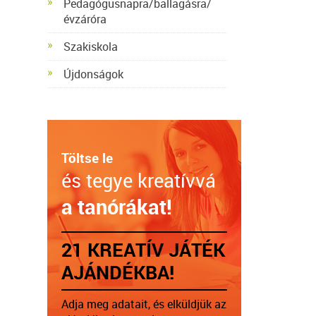
Pedagógusnapra/ballagásra/
évzáróra
Szakiskola
Újdonságok
Töltse le
és tegye kreatívvá
a tanórákat!
21 KREATÍV JÁTÉK
AJÁNDÉKBA!
Adja meg adatait, és elküldjük az