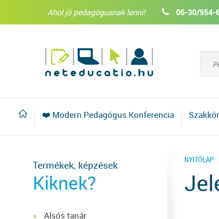
Ahol jó pedagógusnak lenni!
06-30/954-
❤️ Modern Pedagógus Konferencia
Szakkö
NYITÓLAP
Termékek, képzések
Jel
Kiknek?
Alsós tanár