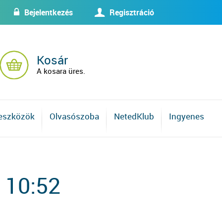
Bejelentkezés
Regisztráció
w
U
Kosár
A kosara üres.
 eszközök
Olvasószoba
NetedKlub
Ingyenes
 10:52