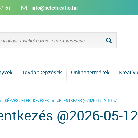
67-67
info@neteducatio.hu
L
nyvek
Továbbképzések
Online termékek
Kreatív
»
KÉPZÉS JELENTKEZÉSEK
»
JELENTKEZÉS @2026-05-12 10:52
entkezés @2026-05-12