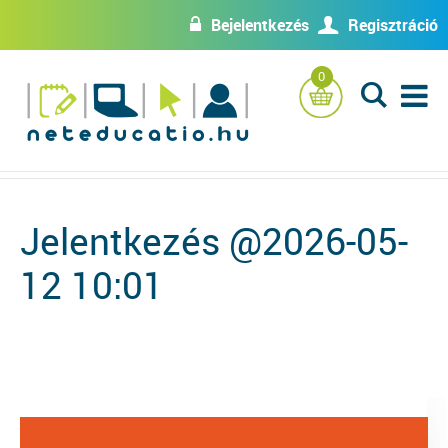
Bejelentkezés
Regisztráció
w
U
0
L
Jelentkezés @2026-05-
12 10:01