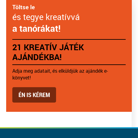
Töltse le
és tegye kreatívvá
a tanórákat!
21 KREATÍV JÁTÉK
AJÁNDÉKBA!
Adja meg adatait, és elküldjük az ajándék e-
könyvet!
ÉN IS KÉREM