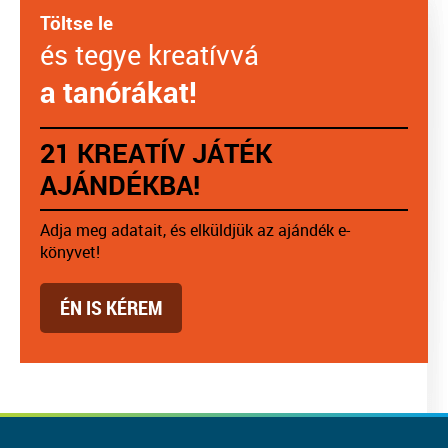
Töltse le
és tegye kreatívvá
a tanórákat!
21 KREATÍV JÁTÉK
AJÁNDÉKBA!
Adja meg adatait, és elküldjük az ajándék e-
könyvet!
ÉN IS KÉREM