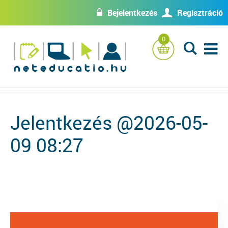
Bejelentkezés
Regisztráció
w
U
0
L
Jelentkezés @2026-05-
09 08:27