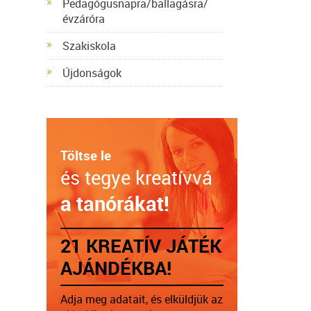
Pedagógusnapra/ballagásra/
évzáróra
Szakiskola
Újdonságok
Töltse le
és tegye kreatívvá
a tanórákat!
21 KREATÍV JÁTÉK
AJÁNDÉKBA!
Adja meg adatait, és elküldjük az