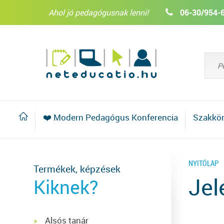
Ahol jó pedagógusnak lenni!
06-30/954-
❤️ Modern Pedagógus Konferencia
Szakkö
NYITÓLAP
Termékek, képzések
Jel
Kiknek?
Alsós tanár