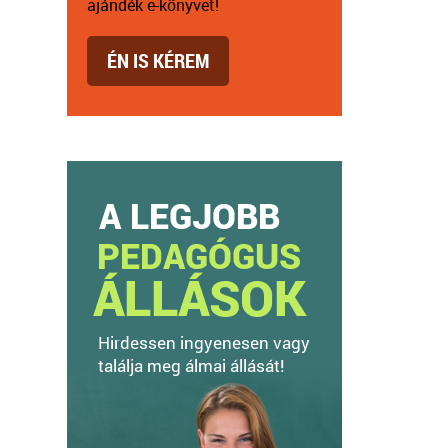
ajándék e-könyvet!
ÉN IS KÉREM