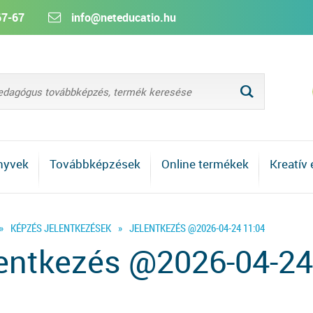
67-67
info@neteducatio.hu
L
nyvek
Továbbképzések
Online termékek
Kreatív
»
KÉPZÉS JELENTKEZÉSEK
»
JELENTKEZÉS @2026-04-24 11:04
entkezés @2026-04-24