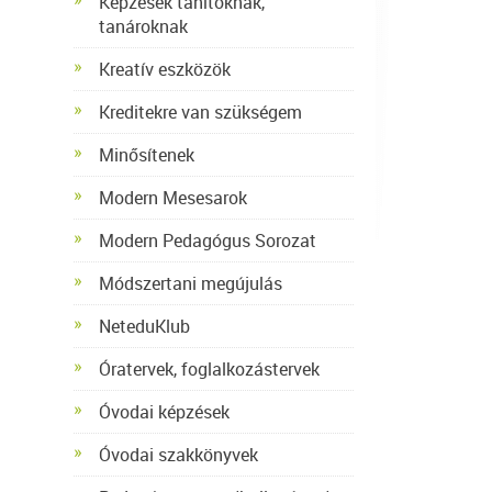
Képzések tanítóknak,
tanároknak
Kreatív eszközök
Kreditekre van szükségem
Minősítenek
Modern Mesesarok
Modern Pedagógus Sorozat
Módszertani megújulás
NeteduKlub
Óratervek, foglalkozástervek
Óvodai képzések
Óvodai szakkönyvek