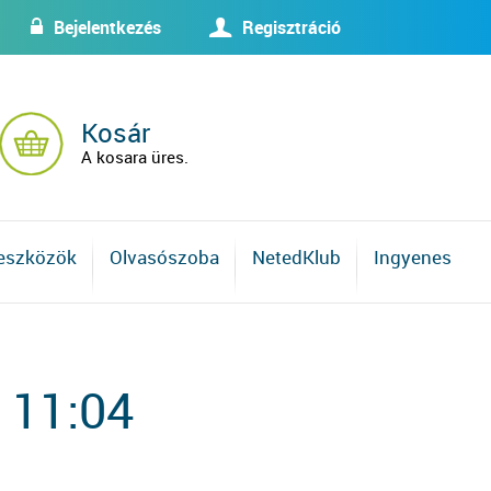
Bejelentkezés
Regisztráció
w
U
Kosár
A kosara üres.
 eszközök
Olvasószoba
NetedKlub
Ingyenes
 11:04