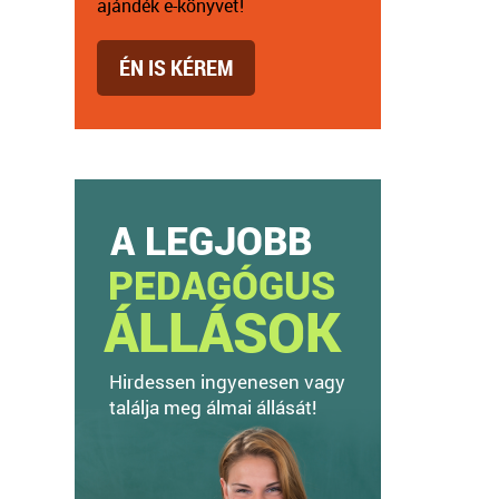
ajándék e-könyvet!
ÉN IS KÉREM