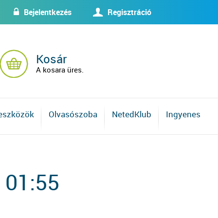
Bejelentkezés
Regisztráció
w
U
Kosár
A kosara üres.
 eszközök
Olvasószoba
NetedKlub
Ingyenes
 01:55