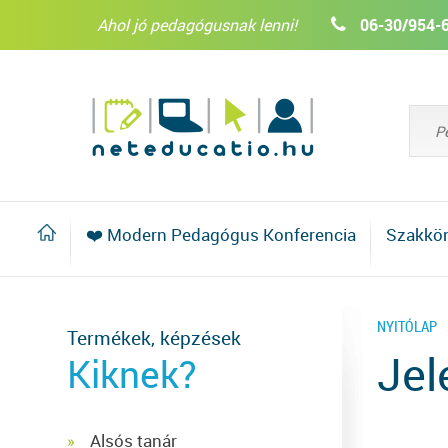
Ahol jó pedagógusnak lenni!
06-30/954-
❤️ Modern Pedagógus Konferencia
Szakkö
NYITÓLAP
Termékek, képzések
Jel
Kiknek?
Alsós tanár