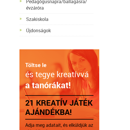
Pedagógusnapra/ballagásra/
évzáróra
Szakiskola
Újdonságok
Töltse le
és tegye kreatívvá
a tanórákat!
21 KREATÍV JÁTÉK
AJÁNDÉKBA!
Adja meg adatait, és elküldjük az