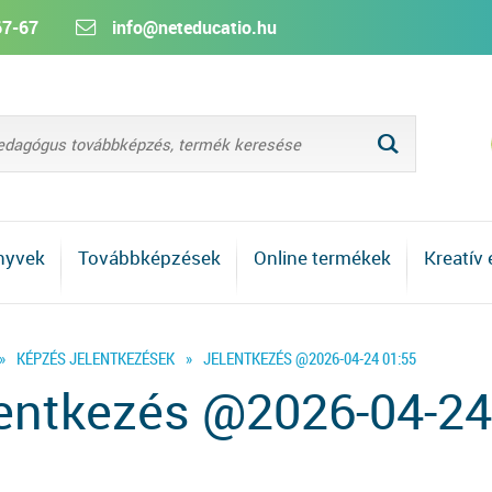
67-67
info@neteducatio.hu
L
nyvek
Továbbképzések
Online termékek
Kreatív
»
KÉPZÉS JELENTKEZÉSEK
»
JELENTKEZÉS @2026-04-24 01:55
entkezés @2026-04-24