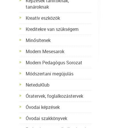
Képzések tanítóknak,
tanároknak
Kreatív eszközök
Kreditekre van szükségem
Minősítenek
Modern Mesesarok
Modern Pedagógus Sorozat
Módszertani megújulás
NeteduKlub
Óratervek, foglalkozástervek
Óvodai képzések
Óvodai szakkönyvek