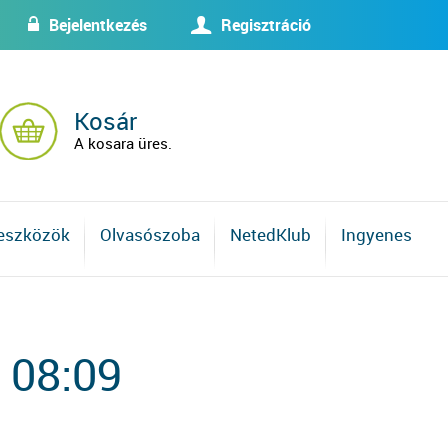
Bejelentkezés
Regisztráció
w
U
Kosár
A kosara üres.
 eszközök
Olvasószoba
NetedKlub
Ingyenes
 08:09