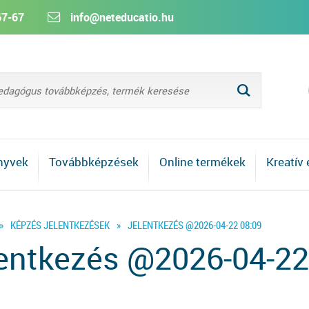
67-67
info@neteducatio.hu
L
nyvek
Továbbképzések
Online termékek
Kreatív
»
KÉPZÉS JELENTKEZÉSEK
»
JELENTKEZÉS @2026-04-22 08:09
entkezés @2026-04-22