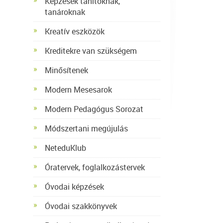
Képzések tanítóknak,
tanároknak
Kreatív eszközök
Kreditekre van szükségem
Minősítenek
Modern Mesesarok
Modern Pedagógus Sorozat
Módszertani megújulás
NeteduKlub
Óratervek, foglalkozástervek
Óvodai képzések
Óvodai szakkönyvek