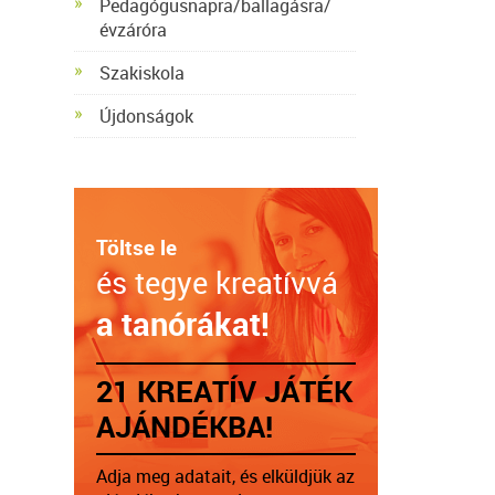
Pedagógusnapra/ballagásra/
évzáróra
Szakiskola
Újdonságok
Töltse le
és tegye kreatívvá
a tanórákat!
21 KREATÍV JÁTÉK
AJÁNDÉKBA!
Adja meg adatait, és elküldjük az