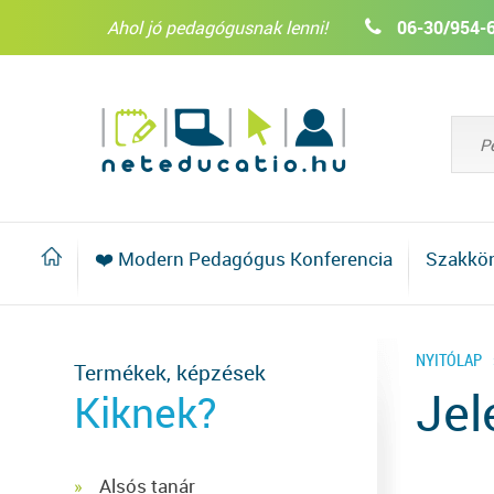
Ahol jó pedagógusnak lenni!
06-30/954-
❤️ Modern Pedagógus Konferencia
Szakkö
NYITÓLAP
Termékek, képzések
Jel
Kiknek?
Alsós tanár