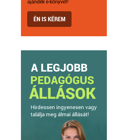
ajándék e-könyvet!
ÉN IS KÉREM