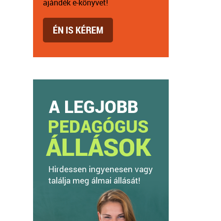
ajándék e-könyvet!
ÉN IS KÉREM