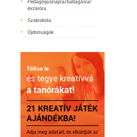
Pedagógusnapra/ballagásra/
évzáróra
Szakiskola
Újdonságok
Töltse le
és tegye kreatívvá
a tanórákat!
21 KREATÍV JÁTÉK
AJÁNDÉKBA!
Adja meg adatait, és elküldjük az