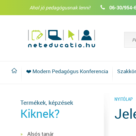
Ahol jó pedagógusnak lenni!
06-30/954-
❤️ Modern Pedagógus Konferencia
Szakkö
NYITÓLAP
Termékek, képzések
Jel
Kiknek?
Alsós tanár