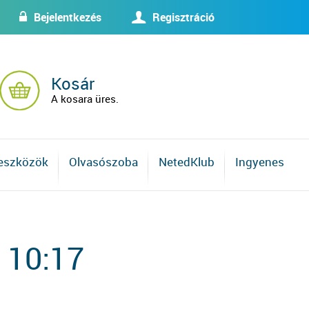
Bejelentkezés
Regisztráció
w
U
Kosár
A kosara üres.
 eszközök
Olvasószoba
NetedKlub
Ingyenes
 10:17