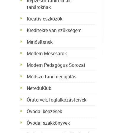
Képzések tanítóknak,
tanároknak
Kreatív eszközök
Kreditekre van szükségem
Minősítenek
Modern Mesesarok
Modern Pedagógus Sorozat
Módszertani megújulás
NeteduKlub
Óratervek, foglalkozástervek
Óvodai képzések
Óvodai szakkönyvek