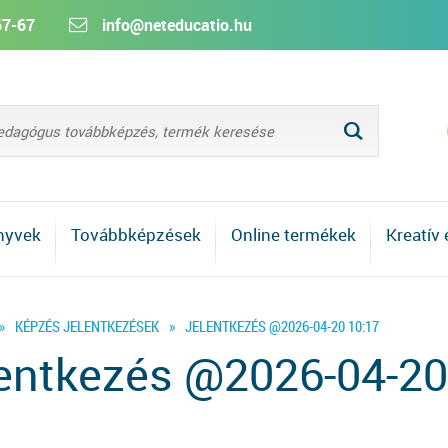
67-67
info@neteducatio.hu
L
nyvek
Továbbképzések
Online termékek
Kreatív
»
KÉPZÉS JELENTKEZÉSEK
»
JELENTKEZÉS @2026-04-20 10:17
entkezés @2026-04-20