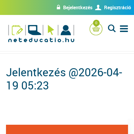
Bejelentkezés
Regisztráció
w
U
0
L
Jelentkezés @2026-04-
19 05:23