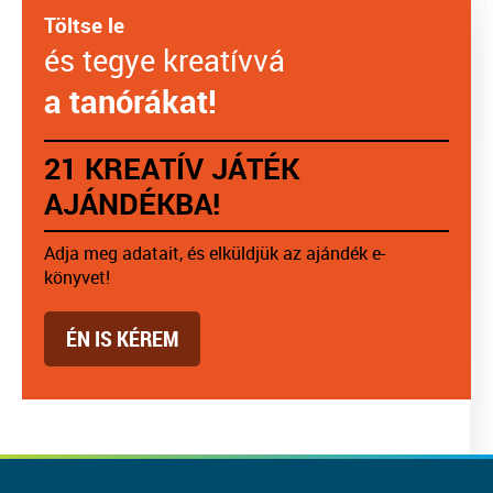
Töltse le
és tegye kreatívvá
a tanórákat!
21 KREATÍV JÁTÉK
AJÁNDÉKBA!
Adja meg adatait, és elküldjük az ajándék e-
könyvet!
ÉN IS KÉREM