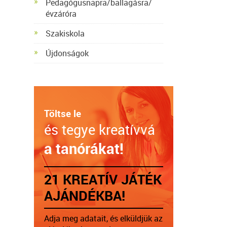
Pedagógusnapra/ballagásra/
évzáróra
Szakiskola
Újdonságok
Töltse le
és tegye kreatívvá
a tanórákat!
21 KREATÍV JÁTÉK
AJÁNDÉKBA!
Adja meg adatait, és elküldjük az