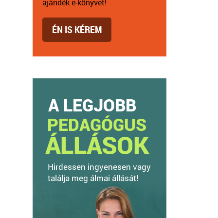
ajándék e-könyvet!
ÉN IS KÉREM