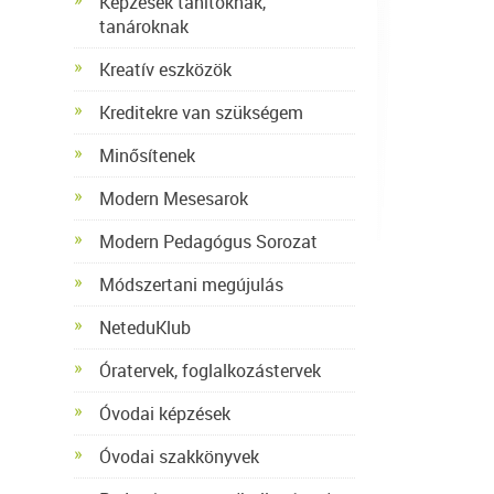
Képzések tanítóknak,
tanároknak
Kreatív eszközök
Kreditekre van szükségem
Minősítenek
Modern Mesesarok
Modern Pedagógus Sorozat
Módszertani megújulás
NeteduKlub
Óratervek, foglalkozástervek
Óvodai képzések
Óvodai szakkönyvek