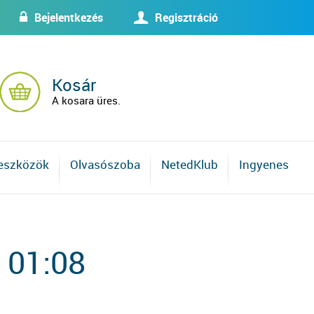
Bejelentkezés
Regisztráció
w
U
Kosár
A kosara üres.
 eszközök
Olvasószoba
NetedKlub
Ingyenes
 01:08