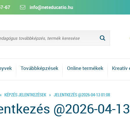
67-67
info@neteducatio.hu
L
nyvek
Továbbképzések
Online termékek
Kreatív
»
KÉPZÉS JELENTKEZÉSEK
»
JELENTKEZÉS @2026-04-13 01:08
entkezés @2026-04-13