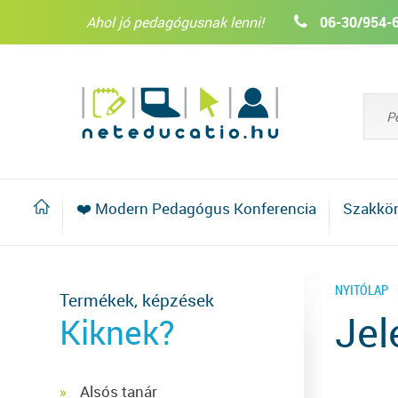
Ahol jó pedagógusnak lenni!
06-30/954-
❤️ Modern Pedagógus Konferencia
Szakkö
NYITÓLAP
Termékek, képzések
Jel
Kiknek?
Alsós tanár