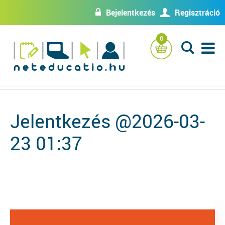
Bejelentkezés
Regisztráció
w
U
0
L
Jelentkezés @2026-03-
23 01:37