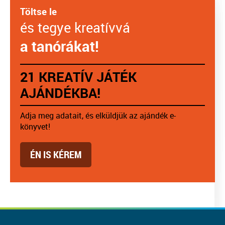
Töltse le
és tegye kreatívvá
a tanórákat!
21 KREATÍV JÁTÉK
AJÁNDÉKBA!
Adja meg adatait, és elküldjük az ajándék e-
könyvet!
ÉN IS KÉREM