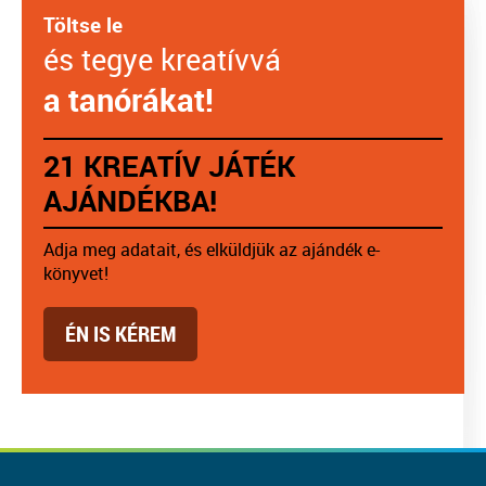
Töltse le
és tegye kreatívvá
a tanórákat!
21 KREATÍV JÁTÉK
AJÁNDÉKBA!
Adja meg adatait, és elküldjük az ajándék e-
könyvet!
ÉN IS KÉREM