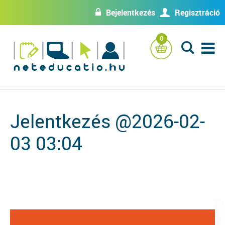
Bejelentkezés
Regisztráció
w
U
0
L
Jelentkezés @2026-02-
03 03:04