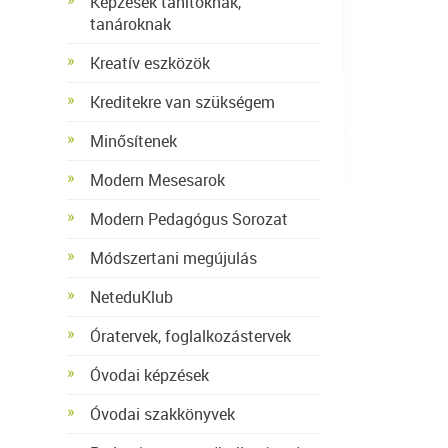
Képzések tanítóknak,
tanároknak
Kreatív eszközök
Kreditekre van szükségem
Minősítenek
Modern Mesesarok
Modern Pedagógus Sorozat
Módszertani megújulás
NeteduKlub
Óratervek, foglalkozástervek
Óvodai képzések
Óvodai szakkönyvek