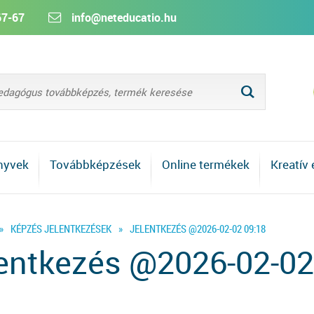
67-67
info@neteducatio.hu
L
nyvek
Továbbképzések
Online termékek
Kreatív
»
KÉPZÉS JELENTKEZÉSEK
»
JELENTKEZÉS @2026-02-02 09:18
entkezés @2026-02-02