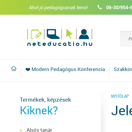
Ahol jó pedagógusnak lenni!
06-30/954-
❤️ Modern Pedagógus Konferencia
Szakkö
NYITÓLAP
Termékek, képzések
Jel
Kiknek?
Alsós tanár