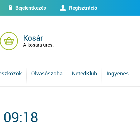
Bejelentkezés
Regisztráció
w
U
Kosár
A kosara üres.
 eszközök
Olvasószoba
NetedKlub
Ingyenes
 09:18