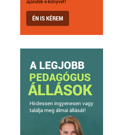
ajándék e-könyvet!
ÉN IS KÉREM