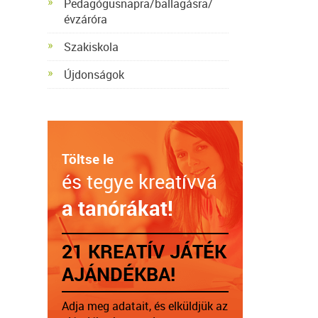
Pedagógusnapra/ballagásra/
évzáróra
Szakiskola
Újdonságok
Töltse le
és tegye kreatívvá
a tanórákat!
21 KREATÍV JÁTÉK
AJÁNDÉKBA!
Adja meg adatait, és elküldjük az