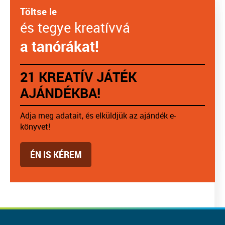
Töltse le
és tegye kreatívvá
a tanórákat!
21 KREATÍV JÁTÉK
AJÁNDÉKBA!
Adja meg adatait, és elküldjük az ajándék e-
könyvet!
ÉN IS KÉREM