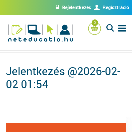
Bejelentkezés
Regisztráció
w
U
0
L
Jelentkezés @2026-02-
02 01:54