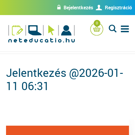
Bejelentkezés
Regisztráció
w
U
0
L
Jelentkezés @2026-01-
11 06:31