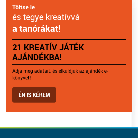
Töltse le
és tegye kreatívvá
a tanórákat!
21 KREATÍV JÁTÉK
AJÁNDÉKBA!
Adja meg adatait, és elküldjük az ajándék e-
könyvet!
ÉN IS KÉREM