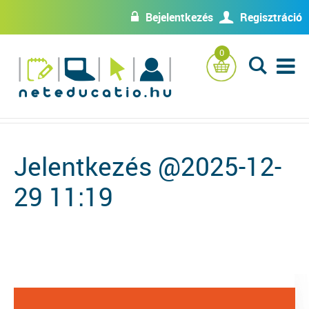
Bejelentkezés
Regisztráció
w
U
0
L
Jelentkezés @2025-12-
29 11:19