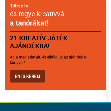
Töltse le
és tegye kreatívvá
a tanórákat!
21 KREATÍV JÁTÉK
AJÁNDÉKBA!
Adja meg adatait, és elküldjük az ajándék e-
könyvet!
ÉN IS KÉREM