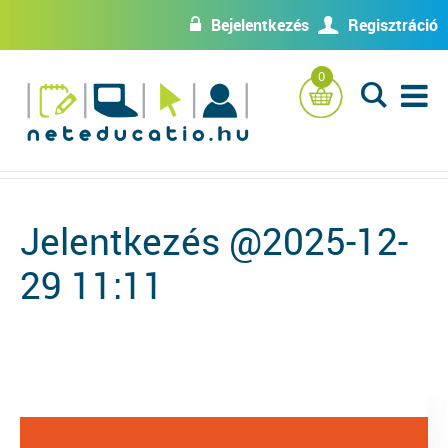
Bejelentkezés
Regisztráció
w
U
0
L
Jelentkezés @2025-12-
29 11:11