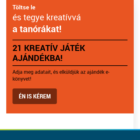
Töltse le
és tegye kreatívvá
a tanórákat!
21 KREATÍV JÁTÉK
AJÁNDÉKBA!
Adja meg adatait, és elküldjük az ajándék e-
könyvet!
ÉN IS KÉREM