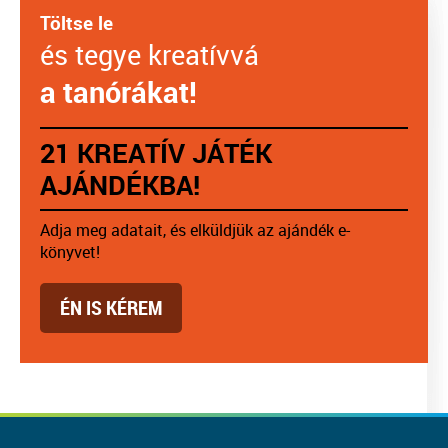
Töltse le
és tegye kreatívvá
a tanórákat!
21 KREATÍV JÁTÉK
AJÁNDÉKBA!
Adja meg adatait, és elküldjük az ajándék e-
könyvet!
ÉN IS KÉREM