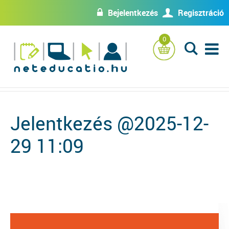
Bejelentkezés
Regisztráció
w
U
0
L
Jelentkezés @2025-12-
29 11:09