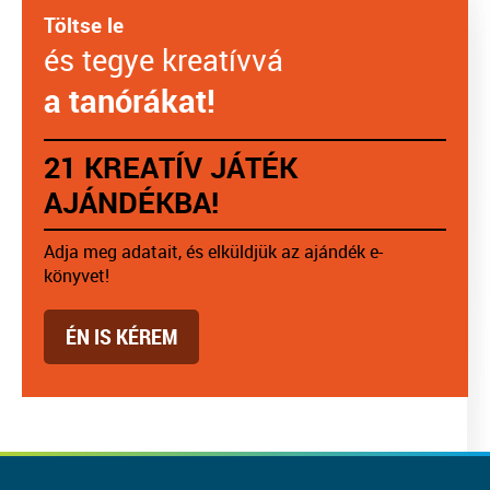
Töltse le
és tegye kreatívvá
a tanórákat!
21 KREATÍV JÁTÉK
AJÁNDÉKBA!
Adja meg adatait, és elküldjük az ajándék e-
könyvet!
ÉN IS KÉREM