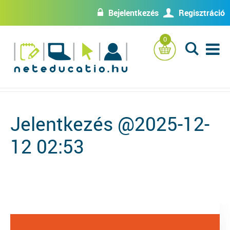
Bejelentkezés
Regisztráció
w
U
0
L
Jelentkezés @2025-12-
12 02:53