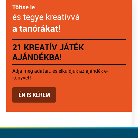
Töltse le
és tegye kreatívvá
a tanórákat!
21 KREATÍV JÁTÉK
AJÁNDÉKBA!
Adja meg adatait, és elküldjük az ajándék e-
könyvet!
ÉN IS KÉREM