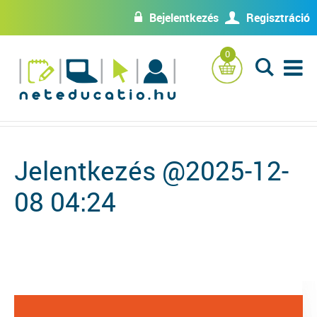
Bejelentkezés
Regisztráció
w
U
0
L
Jelentkezés @2025-12-
08 04:24